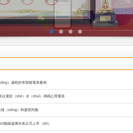
hǎng）遠程抄表智能電表案例
水以電折（shé）水（shuǐ）掃碼公用電表
雄（xióng）和逝世同胞
iot無線遠傳水表正式上市（shì）