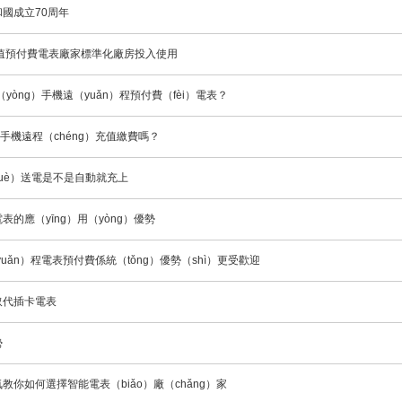
國成立70周年
充值預付費電表廠家標準化廠房投入使用
（yòng）手機遠（yuǎn）程預付費（fèi）電表？
1
2
3
4
手機遠程（chéng）充值繳費嗎？
uè）送電是不是自動就充上
的應（yīng）用（yòng）優勢
yuǎn）程電表預付費係統（tǒng）優勢（shì）更受歡迎
取代插卡電表
勢
你如何選擇智能電表（biǎo）廠（chǎng）家