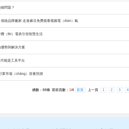
幾個問題？
）係統品牌廠家-走進麻豆免费观看视频電（diàn）氣
費（fèi）電表引領智慧生活
）的優勢與解決方案
點可能是工具平台
行業市場（chǎng）容量預測
總數：68條 當前頁數：
1
/4
首頁
上一頁
1
2
3
4