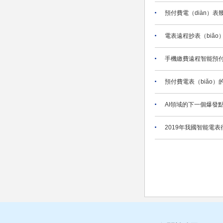
預付費電（diàn）表
電表遠程抄表（biǎo
手機繳費遠程智能預付
預付費電表（biǎo
AI領域的下一個爆發
2019年我國智能電表