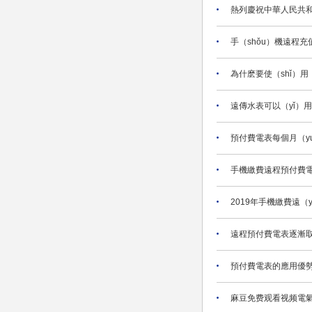
熱列慶祝中華人民共和
手（shǒu）機遠程
為什麽要使（shǐ）用
遠傳水表可以（yǐ）用
預付費電表每個月（y
手機繳費遠程預付費電表
2019年手機繳費遠（
遠程預付費電表逐漸
預付費電表的應用優
麻豆免费观看视频電氣教