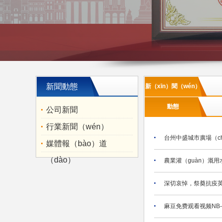
新聞動態
新（xīn）聞（wén）
動態
公司新聞
行業新聞（wén）
台州中盛城市廣場（c
媒體報（bào）道
（dào）
農業灌（guàn）溉用
深切哀悼，祭奠抗疫英
麻豆免费观看视频NB-