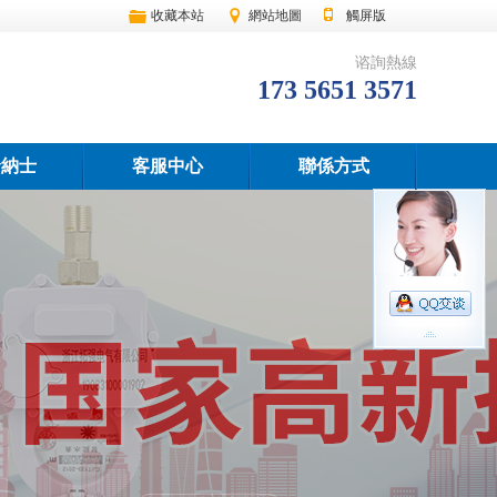
收藏本站
網站地圖
觸屏版
谘詢熱線
173 5651 3571
賢納士
客服中心
聯係方式