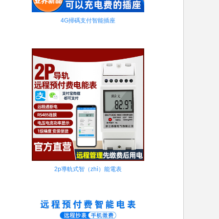
4G掃碼支付智能插座
2p導軌式智（zhì）能電表