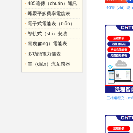
485遠傳（chuán）通訊
4G智（zhì）能（
電表
峰穀平多費率電能表
電子式電能表（biǎo）
導軌式（shì）安裝
（zhuāng）電能表
電表箱
多功能電力儀表
電（diàn）流互感器
三相遠程充（chō