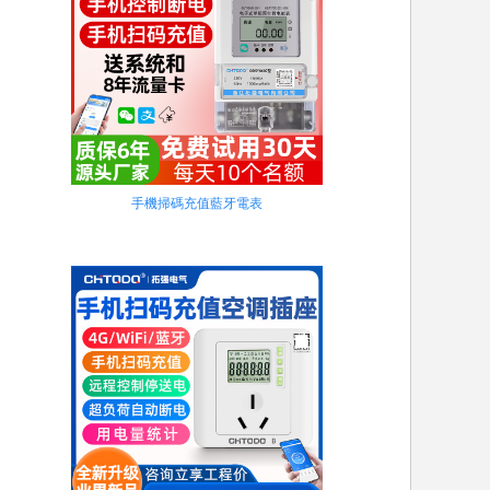
手機掃碼充值藍牙電表