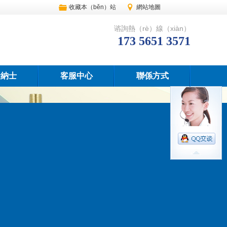
收藏本（běn）站
網站地圖
觸屏版
谘詢熱（rè）線（xiàn）
173 5651 3571
賢納士
客服中心
聯係方式