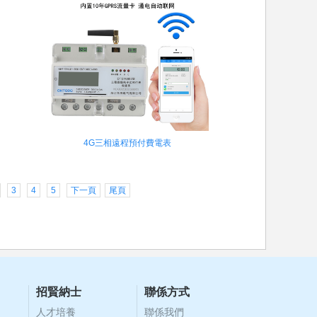
4G三相遠程預付費電表
3
4
5
下一頁
尾頁
招賢納士
聯係方式
人才培養
聯係我們