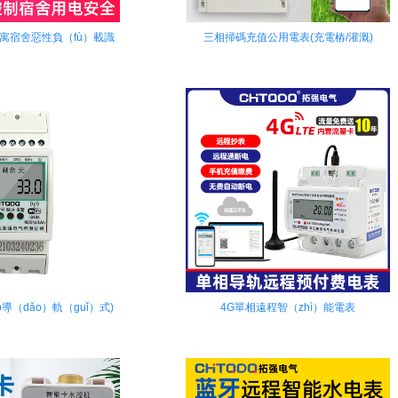
公寓宿舍惡性負（fù）載識
三相掃碼充值公用電表(充電樁/灌溉)
別智能（néng）電表
p導（dǎo）軌（guǐ）式)
4G單相遠程智（zhì）能電表