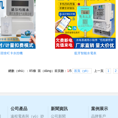
宿舍IC卡水控機
藍牙智能水電表
總數（shù）：85條 當（dāng）前頁數：
1
/5
首頁（yè）
上一頁
1
2
公司產品
新聞資訊
案例展示
紹
遠程電表與（yǔ）抄
公司新聞
品牌客戶