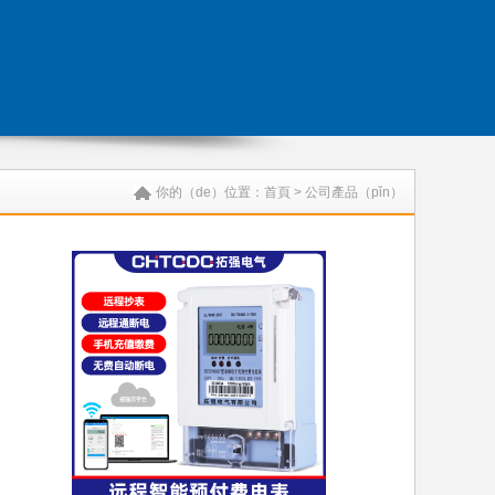
你的（de）位置：
首頁
>
公司產品（pǐn）