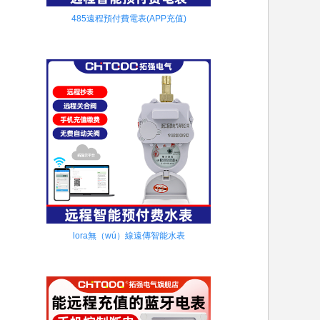
485遠程預付費電表(APP充值)
lora無（wú）線遠傳智能水表