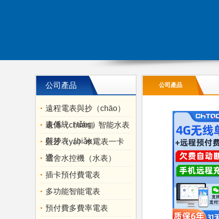
公司產品
公司產品
遠程電表與抄（chāo）
表係統（tǒng）
遠傳（chuán）智能水表
與抄表（biǎo）
藍牙（yá）水電表一卡
通
宿舍水控機（水表）
插卡預付費電表
多功能智能電表
預付費多費率電表