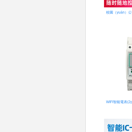
校園（yuán）
（shí）
WIFI智能電表(2