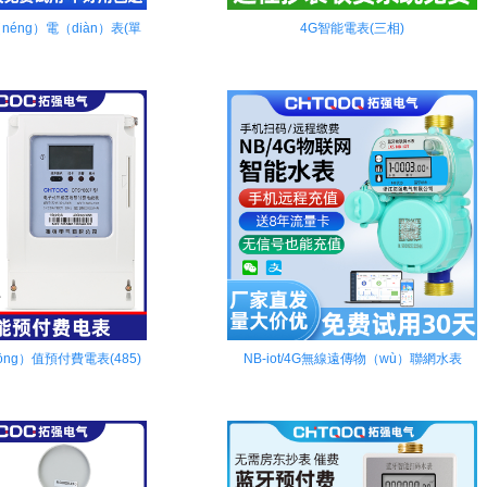
néng）電（diàn）表(單
4G智能電表(三相)
相)
1
2
3
4
ng）值預付費電表(485)
NB-iot/4G無線遠傳物（wù）聯網水表